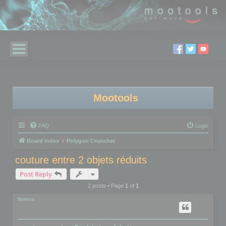
Mootools
FAQ
Login
Board index
Polygon Cruncher
couture entre 2 objets réduits
Post Reply
2 posts • Page
1
of
1
flomoa