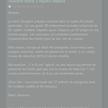
couture entre 2 objets réduits
P
Sat Feb 15, 2014 10:46 am
o
s
Bonjour,
t
je viens d'acquérir polygon cruncher dans le cadre d'un projet
particulier : j'ai une grotte 3D entièrement texturée composée de
50 "petits" modèles séparés ayant chaqu'un un UV propre et une
texture propre. Les morceaux se combinent parfaitement
(superposition des bords) pour ne pas voir de couture.
Mon soucis, lorsque je réduit les polygones (sous maya avec
polygon cruncher), même en préservant le border, à un certain
niveau de réduction (60%) il me les modifie.
Ma question : Y a t'il une "option" ou une astuce qui permet de
préserver les bords quel que soit le niveau de réduction ? J'en
aurais vraiment besoin car là je suis totalement perdu
(Pour info : ma scène totale fait 27 millions de polygones avec
50 modèles maillés et 50 textures)
Merci d'avance