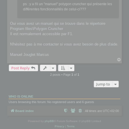
ps : y a t'il un "manuel" polygon cruncher qui présente les
différentes fonctionnalités de celui-ci???
Oui vous avez un manuel qui se trouve dans le répertoire
Program files\Polygon Cruncher
Il est normalement accessible par F1.
N'hésitez pas à me contacter si vous avez besoin de plus d'aide.
Manuel Jouglet Marcus
T
o
Post Reply
p
2 posts • Page
1
of
1
Jump to
WHO IS ONLINE
Users browsing this forum: No registered users and 6 guests
Board index
All times are
UTC+02:00
Powered by
phpBB
® Forum Software © phpBB Limited
Privacy
|
Terms