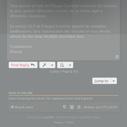
Vous pouvez à l'aide de Polygon Cruncher conserver les textures
et ainsi générer différentes versions de ce même objet à
différentes résolutions.
La version 10.0 de Polygon Cruncher apporte de véritables
améliorations dans l'optimisation des textures et vous devriez
obtenir de très bons résultats procédant ainsi.
Cordialement,
Manuel
T
o
Post Reply
p
2 posts • Page
1
of
1
Jump to
WHO IS ONLINE
Users browsing this forum: No registered users and 6 guests
Board index
All times are
UTC+02:00
Powered by
phpBB
® Forum Software © phpBB Limited
Privacy
|
Terms