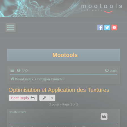
Mootools
FAQ
Login
Board index
Polygon Cruncher
Optimisation et Application des Textures
Post Reply
2 posts • Page
1
of
1
mulfycrowh