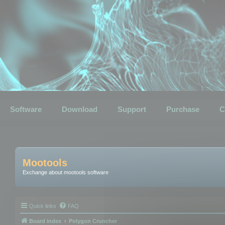
Software
Download
Support
Purchase
C
Mootools
Exchange about mootools software
Quick links
FAQ
Board index
Polygon Cruncher