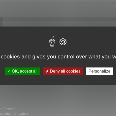
 cookies and gives you control over what you w
OK, accept all
Deny all cookies
Personalize
re l'inverse.
solution et texturé.