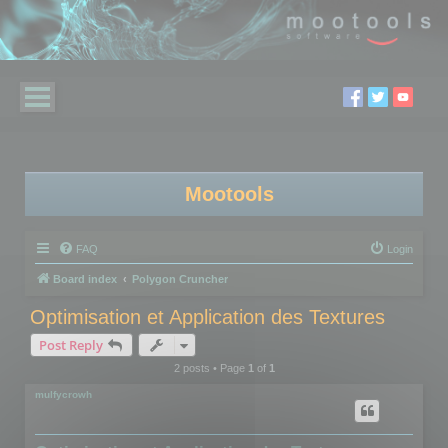
Mootools
FAQ
Login
Board index
Polygon Cruncher
Optimisation et Application des Textures
Post Reply
2 posts • Page
1
of
1
mulfycrowh