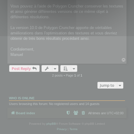
Vous pouvez à l'aide de Polygon Cruncher conserver les textures
et ainsi générer différentes versions de ce même objet à
différentes résolutions.
La version 10.0 de Polygon Cruncher apporte de véritables
améliorations dans l'optimisation des textures et vous devriez
obtenir de très bons résultats procédant ainsi.
Cordialement,
Manuel
T
o
Post Reply
p
2 posts • Page
1
of
1
Jump to
WHO IS ONLINE
Users browsing this forum: No registered users and 14 guests
Board index
All times are
UTC+02:00
Powered by
phpBB
® Forum Software © phpBB Limited
Privacy
|
Terms