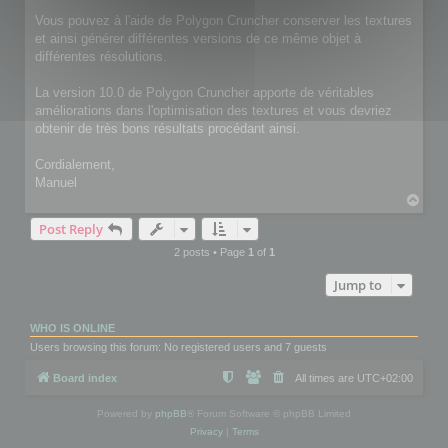
Vous pouvez à l'aide de Polygon Cruncher conserver les textures
et ainsi générer différentes versions de ce même objet à
différentes résolutions.
La version 10.0 de Polygon Cruncher apporte de véritables
améliorations dans l'optimisation des textures et vous devriez
obtenir de très bons résultats procédant ainsi.
Cordialement,
Manuel
T
o
Post Reply
p
2 posts • Page
1
of
1
Jump to
WHO IS ONLINE
Users browsing this forum: No registered users and 7 guests
Board index
All times are
UTC+02:00
Powered by
phpBB
® Forum Software © phpBB Limited
Privacy
|
Terms