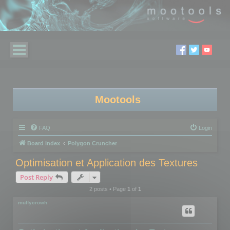
Mootools
FAQ
Login
Board index
Polygon Cruncher
Optimisation et Application des Textures
Post Reply
2 posts • Page
1
of
1
mulfycrowh