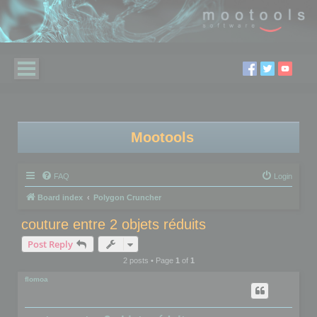
Mootools
FAQ
Login
Board index
Polygon Cruncher
couture entre 2 objets réduits
Post Reply
2 posts • Page
1
of
1
flomoa