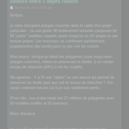
couture entre 2 objets réduits
P
Sat Feb 15, 2014 10:46 am
o
s
Bonjour,
t
je viens d'acquérir polygon cruncher dans le cadre d'un projet
particulier : j'ai une grotte 3D entièrement texturée composée de
50 "petits" modèles séparés ayant chaqu'un un UV propre et une
texture propre. Les morceaux se combinent parfaitement
(superposition des bords) pour ne pas voir de couture.
Mon soucis, lorsque je réduit les polygones (sous maya avec
polygon cruncher), même en préservant le border, à un certain
niveau de réduction (60%) il me les modifie.
Ma question : Y a t'il une "option" ou une astuce qui permet de
préserver les bords quel que soit le niveau de réduction ? J'en
aurais vraiment besoin car là je suis totalement perdu
(Pour info : ma scène totale fait 27 millions de polygones avec
50 modèles maillés et 50 textures)
Merci d'avance