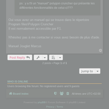
ps : y a t'il un "manuel" polygon cruncher qui présente les
différentes fonctionnalités de celui-ci???
Oui vous avez un manuel qui se trouve dans le répertoire
Program files\Polygon Cruncher
Il est normalement accessible par F1.
N'hésitez pas à me contacter si vous avez besoin de plus d'aide.
Manuel Jouglet Marcus
T
o
Post Reply
p
2 posts • Page
1
of
1
Jump to
WHO IS ONLINE
Users browsing this forum: No registered users and 9 guests
Board index
All times are
UTC+02:00
Powered by
phpBB
® Forum Software © phpBB Limited
Privacy
|
Terms