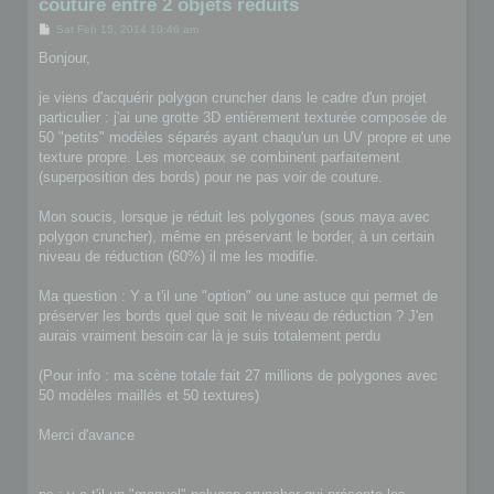
couture entre 2 objets réduits
P
Sat Feb 15, 2014 10:46 am
o
s
Bonjour,
t
je viens d'acquérir polygon cruncher dans le cadre d'un projet
particulier : j'ai une grotte 3D entièrement texturée composée de
50 "petits" modèles séparés ayant chaqu'un un UV propre et une
texture propre. Les morceaux se combinent parfaitement
(superposition des bords) pour ne pas voir de couture.
Mon soucis, lorsque je réduit les polygones (sous maya avec
polygon cruncher), même en préservant le border, à un certain
niveau de réduction (60%) il me les modifie.
Ma question : Y a t'il une "option" ou une astuce qui permet de
préserver les bords quel que soit le niveau de réduction ? J'en
aurais vraiment besoin car là je suis totalement perdu
(Pour info : ma scène totale fait 27 millions de polygones avec
50 modèles maillés et 50 textures)
Merci d'avance