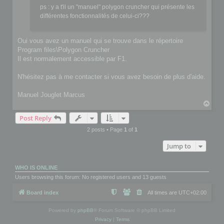
ps : y a t'il un "manuel" polygon cruncher qui présente les
différentes fonctionnalités de celui-ci???
Oui vous avez un manuel qui se trouve dans le répertoire
Program files\Polygon Cruncher
Il est normalement accessible par F1.
N'hésitez pas à me contacter si vous avez besoin de plus d'aide.
Manuel Jouglet Marcus
T
o
Post Reply
p
2 posts • Page
1
of
1
Jump to
WHO IS ONLINE
Users browsing this forum: No registered users and 13 guests
Board index
All times are
UTC+02:00
Powered by
phpBB
® Forum Software © phpBB Limited
Privacy
|
Terms