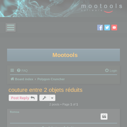
Mootools
FAQ
Login
Board index
Polygon Cruncher
couture entre 2 objets réduits
Post Reply
2 posts • Page
1
of
1
flomoa