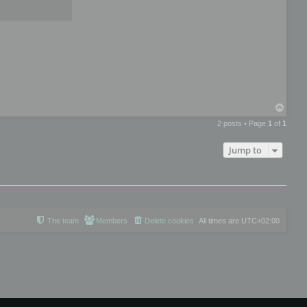
T
o
2 posts • Page
1
of
1
p
Jump to
The team
Members
Delete cookies
All times are
UTC+02:00