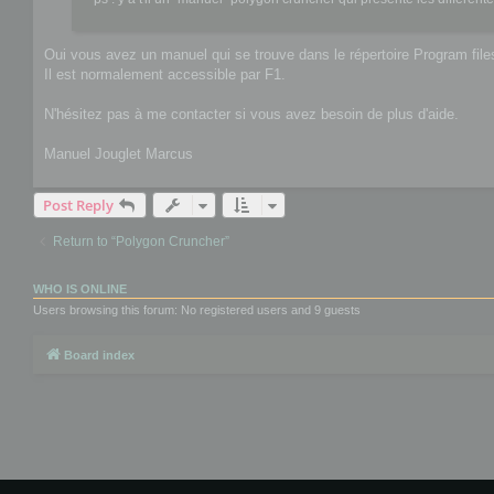
Oui vous avez un manuel qui se trouve dans le répertoire Program fil
Il est normalement accessible par F1.
N'hésitez pas à me contacter si vous avez besoin de plus d'aide.
Manuel Jouglet Marcus
Post Reply
Return to “Polygon Cruncher”
WHO IS ONLINE
Users browsing this forum: No registered users and 9 guests
Board index