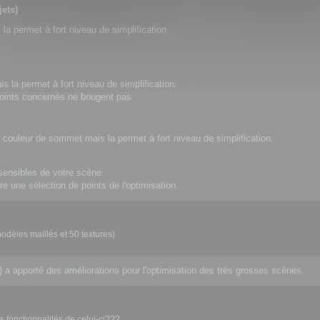
ets)
 la permet à fort niveau de simplification
s la permet à fort niveau de simplification.
points concernés ne bougent pas
e couleur de sommet mais la permet à fort niveau de simplification.
sensibles de votre scène.
re une sélection de points de l'optimisation.
modèles maillés et 50 textures)
 a apporté des améliorations pour l'optimisation des très grosses scènes.
es fonctionnalités de celui-ci???