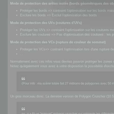
Mode de protection des arêtes isolés (bords géométriques des obj
Protéger les bords => contraint l'optimisation sur les bords mais
Exclure les bords => Exclut l'optimisation des bords
Mode de protection des UVs (coutures d'UVs)
Protéger les UVs => contraint l'optimisation sur les coutures mai
Exclure les coutures => Pas d'optimisation des coutures : les 
Mode de protection des VCs (rupture de couleur de sommet)
Protéger les VCs=> contraint l'optimisation lors d'une rupture d
...
Normalement avec ces infos vous devriez pouvoir protéger les zones 
Notez qu'également vous avez à votre disposition la possibilité d'exclu
(Pour info : ma scène totale fait 27 millions de polygones avec 50 
Un gros morceau donc. La dernière version de Polygon Cruncher (10.5)
ps : y a t'il un "manuel" polygon cruncher qui présente les différent