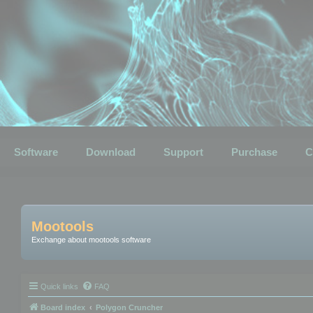
Software
Download
Support
Purchase
C
Mootools
Exchange about mootools software
Quick links
FAQ
Board index
Polygon Cruncher