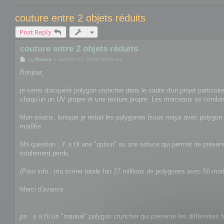
couture entre 2 objets réduits
Post Reply
couture entre 2 objets réduits
P
by
flomoa
»
Sat Feb 15, 2014 10:46 am
o
s
Bonjour,
t
je viens d'acquérir polygon cruncher dans le cadre d'un projet particul
chaqu'un un UV propre et une texture propre. Les morceaux se combine
Mon soucis, lorsque je réduit les polygones (sous maya avec polygon c
modifie.
Ma question : Y a t'il une "option" ou une astuce qui permet de préserv
totalement perdu
(Pour info : ma scène totale fait 27 millions de polygones avec 50 mod
Merci d'avance
ps : y a t'il un "manuel" polygon cruncher qui présente les différentes f