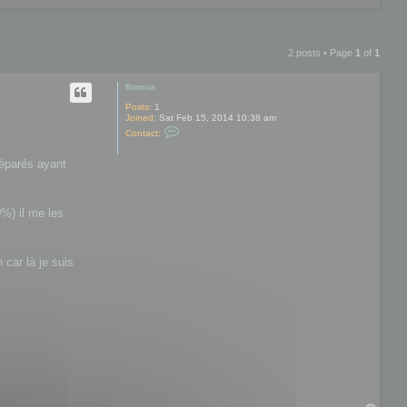
2 posts • Page
1
of
1
flomoa
Posts:
1
Joined:
Sat Feb 15, 2014 10:38 am
C
Contact:
o
n
t
séparés ayant
a
c
t
f
%) il me les
l
o
m
o
a
 car là je suis