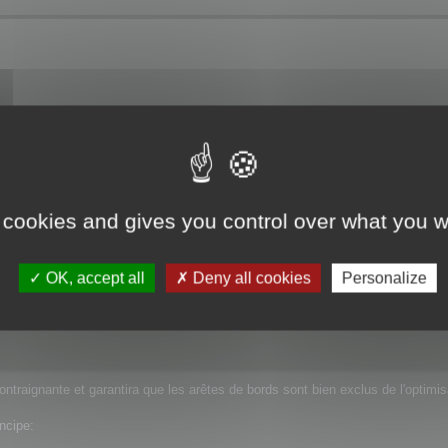
ied sur l'évolution de Polygon Cruncher et venons de mettre en ligne la versio
on cruncher), même en préservant le border, à un certain niveau de réduction (60%)
 cookies and gives you control over what you w
dures mais n'empêche pas leur modification a de forts taux d'optimisation.
OK, accept all
Deny all cookies
Personalize
erver les bords quel que soit le niveau de réduction ? J'en aurais vraiment besoin ca
ntraignante et garantira que les arêtes de bords sont bien exclus de l'optimis
ncipe: