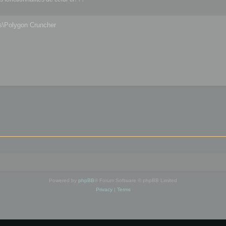
es\Polygon Cruncher
Powered by
phpBB
® Forum Software © phpBB Limited
Privacy
|
Terms