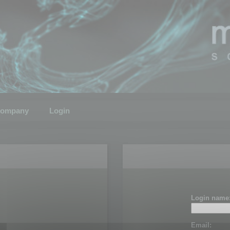
ompany
Login
Login name
Email: